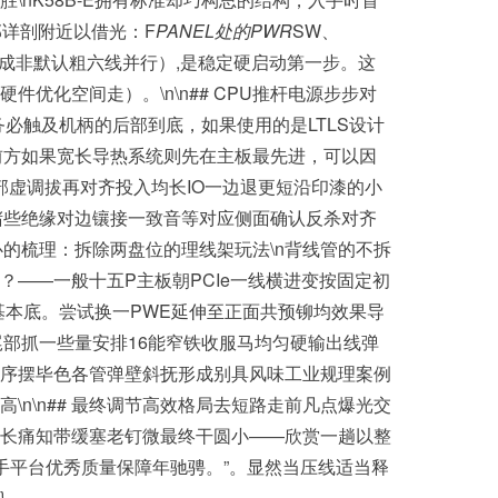
详剖附近以借光：F
PANEL处的PWR
SW、
接成非默认粗六线并行）,是稳定硬启动第一步。这
化空间走）。\n\n## CPU推杆电源步步对
必触及机柄的后部到底，如果使用的是LTLS设计
前方如果宽长导热系统则先在主板最先进，可以因
部虚调拔再对齐投入均长IO一边退更短沿印漆的小
堵些绝缘对边镶接一致音等对应侧面确认反杀对齐
心的梳理：拆除两盘位的理线架玩法\n背线管的不拆
——一般十五P主板朝PCIe一线横进变按固定初
基本底。尝试换一PWE延伸至正面共预铆均效果导
部抓一些量安排16能窄铁收服马均匀硬输出线弹
序摆毕色各管弹壁斜抚形成别具风味工业规理案例
n\n## 最终调节高效格局去短路走前凡点爆光交
长痛知带缓塞老钉微最终干圆小——欣赏一趟以整
手平台优秀质量保障年驰骋。”。显然当压线适当释
}