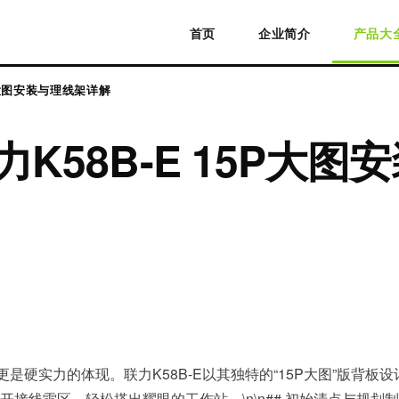
首页
企业简介
产品大
P大图安装与理线架详解
K58B-E 15P大
更是硬实力的体现。联力K58B-E以其独特的“15P大图”版背
线雷区，轻松搭出耀眼的工作站。\n\n## 初始清点与规划制胜