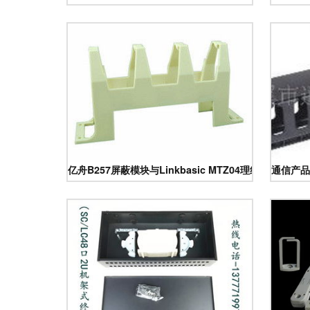
亿舟B257屏蔽模块与Linkbasic MTZ04理线架 功能
通信产品