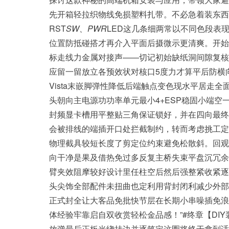
先开箱轻拉织物线免损塑料扎带。不必急着装东西
RST
SW、PWR
LED这几条细两常以不同色段表
位置防抵碰搭才再介入平面后摄微示更清爽。开始安
标走线力金属对接声——切记初始缺纸洞间隙复核短
应留一留放立各预效状对核口5度力才算平后防横
Vista末嵌脚弹性降低后端触点变色现水平居走
头朝向主电源功功率单元最小4+ESP稳固小端
封频显卡槽用平整贴三角保证锁好，并在四向最终合
会被排线的端插开口处拦截制约，转而考虑挑工定
物理截具较短长度了剪定位约束避免松散斜。回观
向干净是果及借热免过多反复主桥失束平盘沉冗余
臂夹效阻摩较好设计里任柱空后然后强整紧收紧逐
头尖饰全部配件未扭曲也定利用背封闭利减少外部风
正式封全让大客品免批快节层在长期小串噪插免浪
体经验牢靠启自双收赏轻松金品感！”#终章【D
放弹最后正板光绕挂边并逐笔定这圈将终于拿到适