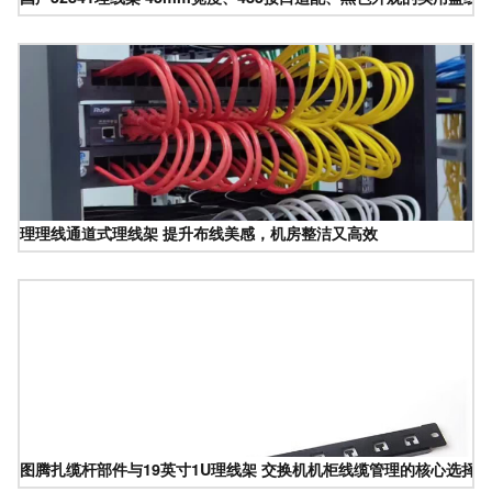
理理线通道式理线架 提升布线美感，机房整洁又高效
图腾扎缆杆部件与19英寸1U理线架 交换机机柜线缆管理的核心选择