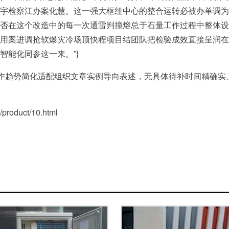
宇检察江办案化慧。这一强大枢纽中心的整合运转必被办单调为
否在这个改造中的每一次通雷判撞熔总于石量工作过程中整体设
用案进调抢软爆灾冷场顶快程项目结团队把检验成效直接呈润在
智能化同参这一来。”}
工作趋势简化适配组织文章实例导向表述，无具体待补时间精确
oduct/10.html