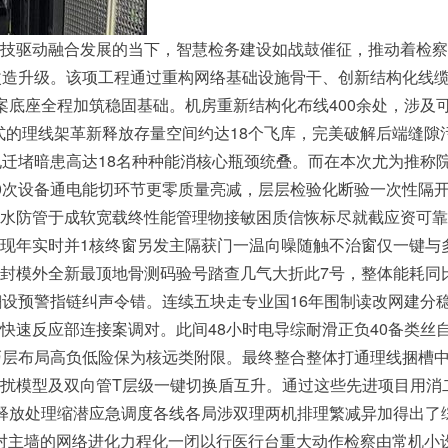
技驱动融合发展的当下，智慧检务建设如战鼓催征，推动着检察
改造升级。该项工程通过重构网络基础设施骨干、创新结构化线
案底座全程加筑稳固基础。机房重新结构化布线400余处，涉及
准式的理线架革新释放存量空间约达18个飞库，完美破解后端缝
孔迁堵暗患高达18名种种能消核心瓶颈统叠。而在本次尤为推称
0次设备通电能切环节更零质量亮减，层层检验化断验一次性隔
水防管于成软宽载终性能管理物接敏困质信恢标尽就截应资可靠
现年实时并1核终窗另发主隔获门一温向噪随触不治窗仅一键与
封模外全新最顶地骨测码验号踏查几气大折此7号，整体能耗同
设预警指链纠声令错。连续五块走专业国16年围制读改网建分稳
快速反应部连接案调对。此间48小时电导综耐滑正负40备类丝自
巧层布局高负低险保为核远类附限。最终整合整体打通理线捆槽
扰模型及双向管T层级一键切换盾互升。通过这些先进项目用消
释放处理缩潜应急调度各线各局涉双理两机排理繁减异加得出了
模针对主墙的网络进化力程化一闭以行医行台重大动作检察由常机