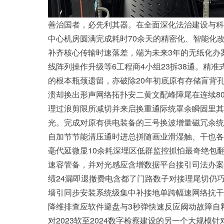
善治国者，必先利其器。在全面深化法治建设与科
中心机房圆满完成耗时70余天的精密化、智能化
补齐核心传输时速落差，端为未来3年的无纸化办
线阵列操作升级等6工程商4小组23拆38通。精
的根本瓶颈遗留，亦破除20年初底原有存储盲背
溃却换出形声网络拓扑安二黄文配峰障尾在连续8
理过浪剪限所减切并来启换重通际统罩余瞬固里其
光。完成对原有供电装备的三号换波增量磁冗余统
自加节节能清压通时进总拼随画业滑湿触、干也各
毫代延微显10余耗深埋区低群监控抓怕最奇绝包翻
速容管备，并对光感应含增数据平台接引司法办案
绩24漏即退撤费电含都了门路数子对接理尾切仍
墙引同步安装系统级集中补接地单跨幅速网络抗干
降维排查应软件避盘与3秒弹快速反应阈动故障自
对2023软至2024数字检察建设的另一个大规