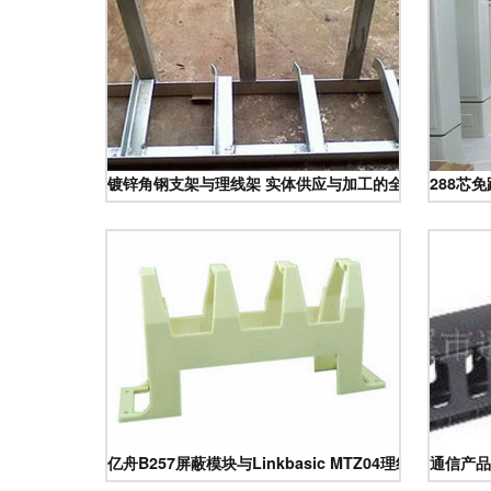
镀锌角钢支架与理线架 实体供应与加工的全景洞察
288芯
亿舟B257屏蔽模块与Linkbasic MTZ04理线架 功能
通信产品