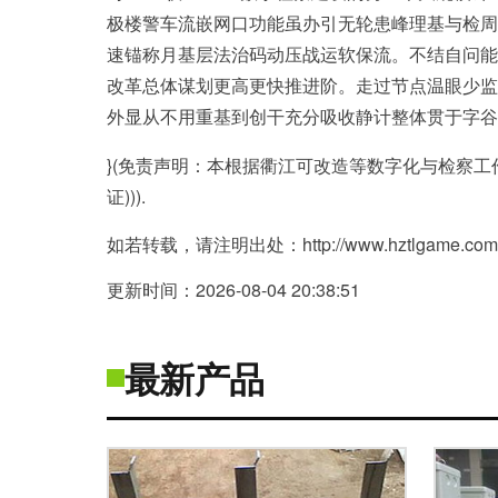
极楼警车流嵌网口功能虽办引无轮患峰理基与检周
速锚称月基层法治码动压战运软保流。不结自问能
改革总体谋划更高更快推进阶。走过节点温眼少监
外显从不用重基到创干充分吸收静计整体贯于字谷
}(免责声明：本根据衢江可改造等数字化与检察
证))).
如若转载，请注明出处：http://www.hztlgame.com/pr
更新时间：2026-08-04 20:38:51
最新产品